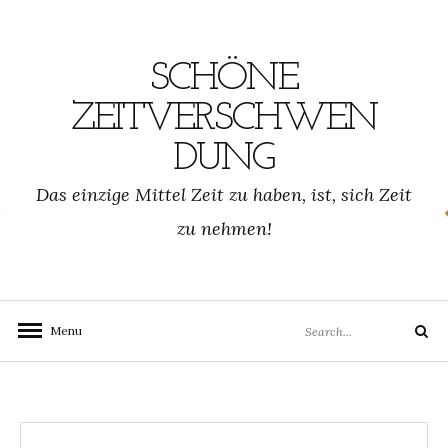
Skip
to
content
SCHÖNE
ZEITVERSCHWEN
DUNG
SCHWENDUNG.DE
Das einzige Mittel Zeit zu haben, ist, sich Zeit
zu nehmen!
Search
Menu
Search
for: