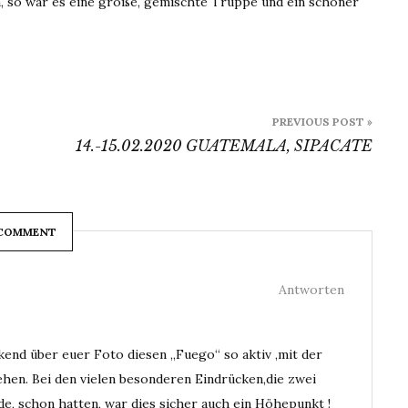
 so war es eine große, gemischte Truppe und ein schöner
PREVIOUS POST »
14.-15.02.2020 GUATEMALA, SIPACATE
 COMMENT
Antworten
ckend über euer Foto diesen „Fuego“ so aktiv ,mit der
ehen. Bei den vielen besonderen Eindrücken,die zwei
, schon hatten, war dies sicher auch ein Höhepunkt !