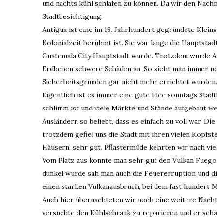
und nachts kühl schlafen zu können. Da wir den Nachm
Stadtbesichtigung.
Antigua ist eine im 16. Jahrhundert gegründete Kleins
Kolonialzeit berühmt ist. Sie war lange die Hauptsta
Guatemala City Hauptstadt wurde. Trotzdem wurde Ant
Erdbeben schwere Schäden an. So sieht man immer no
Sicherheitsgründen gar nicht mehr errichtet wurden.
Eigentlich ist es immer eine gute Idee sonntags Stad
schlimm ist und viele Märkte und Stände aufgebaut we
Ausländern so beliebt, dass es einfach zu voll war. D
trotzdem gefiel uns die Stadt mit ihren vielen Kopfs
Häusern, sehr gut. Pflastermüde kehrten wir nach vi
Vom Platz aus konnte man sehr gut den Vulkan Fuego 
dunkel wurde sah man auch die Feuererruption und die
einen starken Vulkanausbruch, bei dem fast hundert 
Auch hier übernachteten wir noch eine weitere Nacht
versuchte den Kühlschrank zu reparieren und er schaf