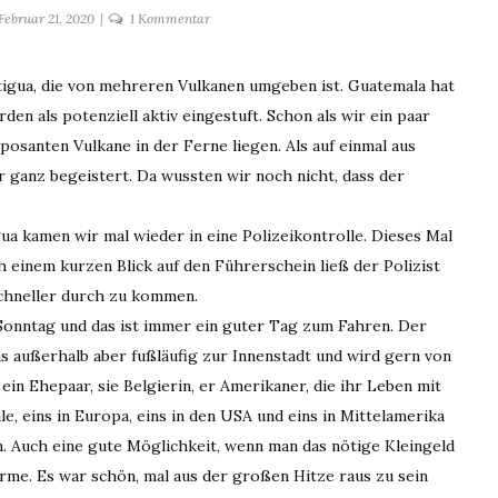
zu
Februar 21, 2020
1 Kommentar
16.-18.02.2020
Antigua/Guatemala
Antigua, die von mehreren Vulkanen umgeben ist. Guatemala hat
en als potenziell aktiv eingestuft. Schon als wir ein paar
posanten Vulkane in der Ferne liegen. Als auf einmal aus
 ganz begeistert. Da wussten wir noch nicht, dass der
ua kamen wir mal wieder in eine Polizeikontrolle. Dieses Mal
ch einem kurzen Blick auf den Führerschein ließ der Polizist
 schneller durch zu kommen.
 Sonntag und das ist immer ein guter Tag zum Fahren. Der
s außerhalb aber fußläufig zur Innenstadt und wird gern von
ein Ehepaar, sie Belgierin, er Amerikaner, die ihr Leben mit
e, eins in Europa, eins in den USA und eins in Mittelamerika
. Auch eine gute Möglichkeit, wenn man das nötige Kleingeld
rme. Es war schön, mal aus der großen Hitze raus zu sein