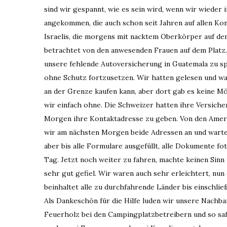
sind wir gespannt, wie es sein wird, wenn wir wiede
angekommen, die auch schon seit Jahren auf allen Kon
Israelis, die morgens mit nacktem Oberkörper auf de
betrachtet von den anwesenden Frauen auf dem Platz
unsere fehlende Autoversicherung in Guatemala zu spr
ohne Schutz fortzusetzen. Wir hatten gelesen und w
an der Grenze kaufen kann, aber dort gab es keine Mö
wir einfach ohne. Die Schweizer hatten ihre Versich
Morgen ihre Kontaktadresse zu geben. Von den Amer
wir am nächsten Morgen beide Adressen an und wartete
aber bis alle Formulare ausgefüllt, alle Dokumente f
Tag. Jetzt noch weiter zu fahren, machte keinen Sinn 
sehr gut gefiel. Wir waren auch sehr erleichtert, nun
beinhaltet alle zu durchfahrende Länder bis einschließ
Als Dankeschön für die Hilfe luden wir unsere Nachba
Feuerholz bei den Campingplatzbetreibern und so sa