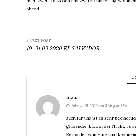
noch zwei Franzosen und zwei Kanadier angekommen,
Abend.
Beitragsnavigation
« NEXT POST
19.-21.02.2020 EL SALVADOR
1
majo
Februar 21, 2020 um 5:39 p.m. Uhr
auch für uns ist es sehr beeindru
glühenden Lava in der Nacht, zu s
Reisende , vom Harzrand kommende