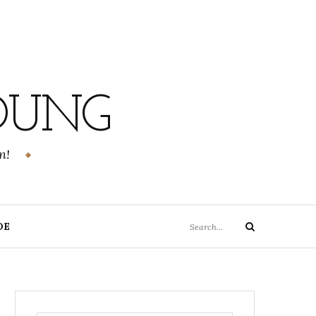
DUNG
n!
Search
DE
Search
for: