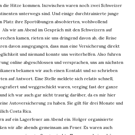
r in die Hitze kommen. Inzwischen waren noch zwei Schweizer
tinenten unterwegs sind. Und einige durchtrainierte junge
m Platz ihre Sportübungen absolvierten, wohlwollend
. Als wir am Abend im Gespräch mit den Schweizern auf
echen kamen, rieten sie uns dringend davon ab, die Reise
aren davon ausgegangen, dass man eine Versicherung direkt
glichkeit und niemand konnte uns weiterhelfen. Also fuhren
erung online abgeschlossen und versprachen, uns am nächsten
ikanern bekamen wir auch einen Kontakt und so schrieben
n auf Antwort. Eine Stelle meldete sich relativ schnell,
otografiert und weggeschickt waren, verging fast der ganze
und ich war auch gar nicht traurig darüber, da es mir hier
 eine Autoversicherung zu haben. Sie gilt für drei Monate und
lich Costa Rica.
rn auf ein Lagerfeuer am Abend ein. Holger organisierte
ßen wir alle abends gemeinsam am Feuer. Es waren auch