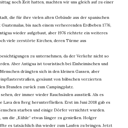
ittag noch Zeit hatten, machten wir uns gleich auf zu einer
tadt, die für ihre vielen alten Gebäude aus der spanischen
dt Guatemalas, bis nach einem verheerenden Erdbeben 1776,
igua wieder aufgebaut, aber 1976 richtete ein weiteres
ch viele zerstörte Kirchen, deren Türme aus
tbesichtigungen zu unternehmen, da der Verkehr nicht so
rden. Aber Antigua ist touristisch bei Einheimischen und
ie Menschen drängten sich in den kleinen Gassen, aber
teinpflasterstraßen, gesäumt von hübschen verzierten
elen Stunden zurück zum Campingplatz.
sehen, der immer wieder Rauchsäulen ausstieß. Als es
 Lava den Berg herunterfließen. Erst im Juni 2018 gab es
Menschen starben und einige Dörfer vernichtet wurden.
, um die „Kühle“ etwas länger zu genießen. Holger
fte es tatsächlich ihn wieder zum Laufen zu bringen. Jetzt