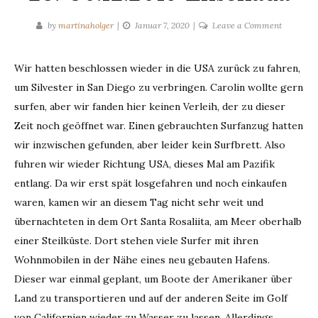
on
by
martinaholger
Januar 7, 2020
Leave a Comment
28.-30.12
Ensenad
Wir hatten beschlossen wieder in die USA zurück zu fahren,
um Silvester in San Diego zu verbringen. Carolin wollte gern
surfen, aber wir fanden hier keinen Verleih, der zu dieser
Zeit noch geöffnet war. Einen gebrauchten Surfanzug hatten
wir inzwischen gefunden, aber leider kein Surfbrett. Also
fuhren wir wieder Richtung USA, dieses Mal am Pazifik
entlang. Da wir erst spät losgefahren und noch einkaufen
waren, kamen wir an diesem Tag nicht sehr weit und
übernachteten in dem Ort Santa Rosaliita, am Meer oberhalb
einer Steilküste. Dort stehen viele Surfer mit ihren
Wohnmobilen in der Nähe eines neu gebauten Hafens.
Dieser war einmal geplant, um Boote der Amerikaner über
Land zu transportieren und auf der anderen Seite im Golf
von Californien wieder zu Wasser zu lassen. Allerdings