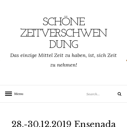
Skip
to
content
SCHÖNE
ZEITVERSCHWEN
DUNG
SCHWENDUNG.DE
Das einzige Mittel Zeit zu haben, ist, sich Zeit
zu nehmen!
Search
Menu
Search
for:
28.-30.12.2019 Ensenada