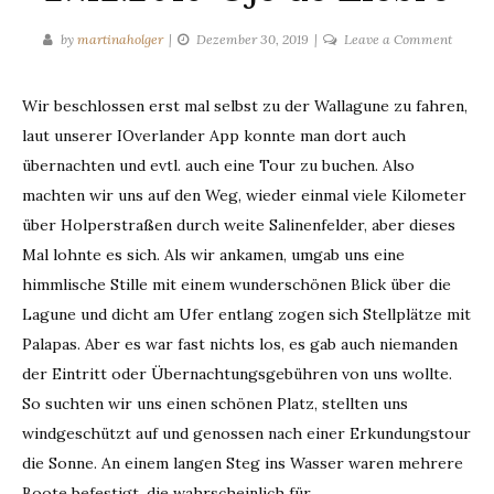
on
by
martinaholger
Dezember 30, 2019
Leave a Comment
27.12.2
Oje
Wir beschlossen erst mal selbst zu der Wallagune zu fahren,
de
laut unserer IOverlander App konnte man dort auch
Liebre
übernachten und evtl. auch eine Tour zu buchen. Also
machten wir uns auf den Weg, wieder einmal viele Kilometer
über Holperstraßen durch weite Salinenfelder, aber dieses
Mal lohnte es sich. Als wir ankamen, umgab uns eine
himmlische Stille mit einem wunderschönen Blick über die
Lagune und dicht am Ufer entlang zogen sich Stellplätze mit
Palapas. Aber es war fast nichts los, es gab auch niemanden
der Eintritt oder Übernachtungsgebühren von uns wollte.
So suchten wir uns einen schönen Platz, stellten uns
windgeschützt auf und genossen nach einer Erkundungstour
die Sonne. An einem langen Steg ins Wasser waren mehrere
Boote befestigt, die wahrscheinlich für