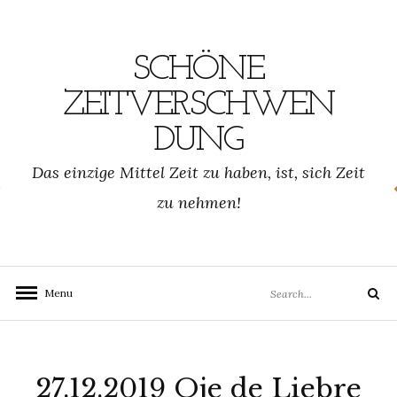
Skip
to
content
SCHÖNE
ZEITVERSCHWEN
DUNG
SCHWENDUNG.DE
Das einzige Mittel Zeit zu haben, ist, sich Zeit
zu nehmen!
Search
Menu
Search
for:
27.12.2019 Oje de Liebre