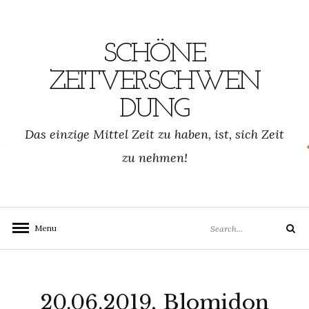
Skip
to
content
SCHÖNE
ZEITVERSCHWEN
DUNG
SCHWENDUNG.DE
Das einzige Mittel Zeit zu haben, ist, sich Zeit
zu nehmen!
Search
Menu
Search
for:
20.06.2019, Blomidon