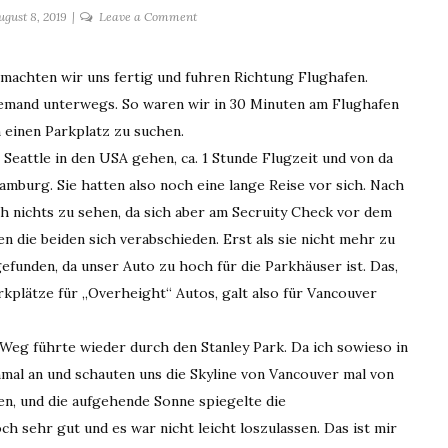
on
ugust 8, 2019
Leave a Comment
05.08.2019
Cal
achten wir uns fertig und fuhren Richtung Flughafen.
Cheak
niemand unterwegs. So waren wir in 30 Minuten am Flughafen
Forest
Campground
 einen Parkplatz zu suchen.
 Seattle in den USA gehen, ca. 1 Stunde Flugzeit und von da
mburg. Sie hatten also noch eine lange Reise vor sich. Nach
nichts zu sehen, da sich aber am Secruity Check vor dem
n die beiden sich verabschieden. Erst als sie nicht mehr zu
efunden, da unser Auto zu hoch für die Parkhäuser ist. Das,
arkplätze für „Overheight“ Autos, galt also für Vancouver
Weg führte wieder durch den Stanley Park. Da ich sowieso in
mal an und schauten uns die Skyline von Vancouver mal von
en, und die aufgehende Sonne spiegelte die
h sehr gut und es war nicht leicht loszulassen. Das ist mir