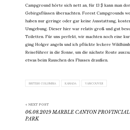
Campground hörte sich nett an, für 13 $ kann man d
Gebirgsflüssen übernachten. Forest Campgrounds w
haben nur geringe oder gar keine Ausstattung, koste
Umgebung. Dieser hier war relativ groß und gut besuc
Toiletten. Für uns perfekt, wir machten noch eine k
ging Holger angeln und ich pflückte leckere Wildhim
Reiseführer in die Sonne, um die nächste Route ausz
etwas beim Rauschen des Flusses draußen.
BRITISH COLUMBIA
KANADA
VANCOUVER
Beitragsnavigation
« NEXT POST
06.08.2019 MARBLE CANYON PROVINCIAL
PARK