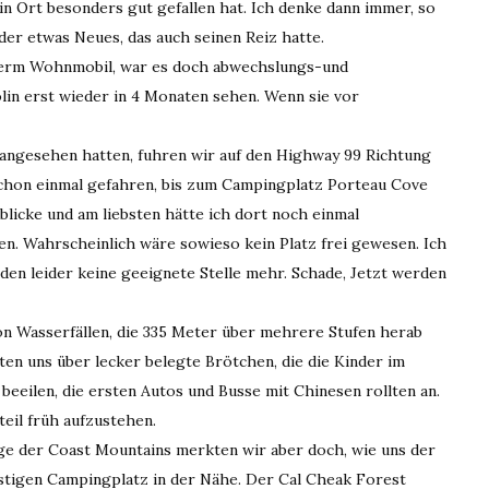
in Ort besonders gut gefallen hat. Ich denke dann immer, so
er etwas Neues, das auch seinen Reiz hatte.
nserm Wohnmobil, war es doch abwechslungs-und
olin erst wieder in 4 Monaten sehen. Wenn sie vor
angesehen hatten, fuhren wir auf den Highway 99 Richtung
schon einmal gefahren, bis zum Campingplatz Porteau Cove
licke und am liebsten hätte ich dort noch einmal
en. Wahrscheinlich wäre sowieso kein Platz frei gewesen. Ich
den leider keine geeignete Stelle mehr. Schade, Jetzt werden
n Wasserfällen, die 335 Meter über mehrere Stufen herab
ten uns über lecker belegte Brötchen, die die Kinder im
eeilen, die ersten Autos und Busse mit Chinesen rollten an.
eil früh aufzustehen.
rge der Coast Mountains merkten wir aber doch, wie uns der
nstigen Campingplatz in der Nähe. Der Cal Cheak Forest