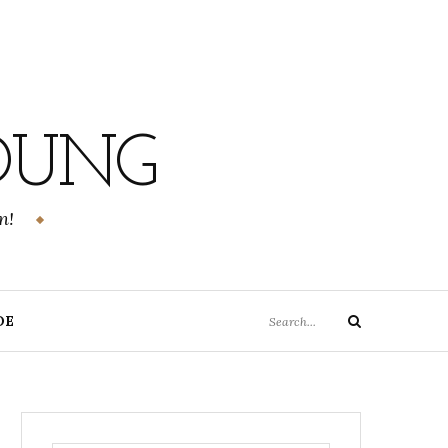
DUNG
n!
Search
DE
Search
for: