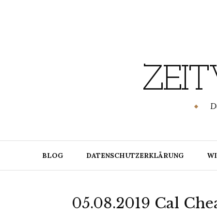
Skip
to
content
ZEI
SCHWENDUNG.DE
D
BLOG
DATENSCHUTZERKLÄRUNG
WI
05.08.2019 Cal Ch