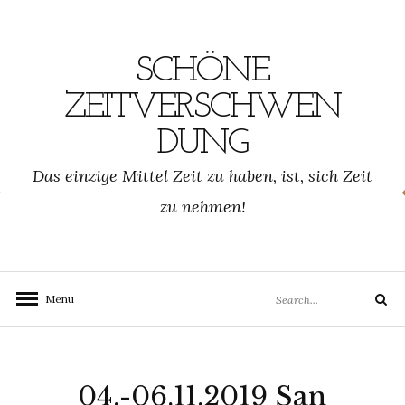
Skip
to
content
SCHÖNE
ZEITVERSCHWEN
DUNG
SCHWENDUNG.DE
Das einzige Mittel Zeit zu haben, ist, sich Zeit
zu nehmen!
Search
Menu
Search
for:
04.-06.11.2019 San