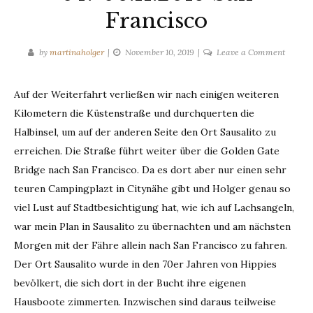
Francisco
on
by
martinaholger
November 10, 2019
Leave a Comment
04.-06.
San
Auf der Weiterfahrt verließen wir nach einigen weiteren
Francis
Kilometern die Küstenstraße und durchquerten die
Halbinsel, um auf der anderen Seite den Ort Sausalito zu
erreichen. Die Straße führt weiter über die Golden Gate
Bridge nach San Francisco. Da es dort aber nur einen sehr
teuren Campingplazt in Citynähe gibt und Holger genau so
viel Lust auf Stadtbesichtigung hat, wie ich auf Lachsangeln,
war mein Plan in Sausalito zu übernachten und am nächsten
Morgen mit der Fähre allein nach San Francisco zu fahren.
Der Ort Sausalito wurde in den 70er Jahren von Hippies
bevölkert, die sich dort in der Bucht ihre eigenen
Hausboote zimmerten. Inzwischen sind daraus teilweise