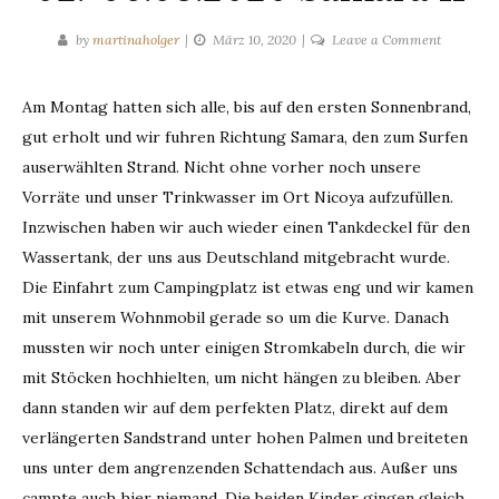
on
by
martinaholger
März 10, 2020
Leave a Comment
02.-06.03
Samara
Am Montag hatten sich alle, bis auf den ersten Sonnenbrand,
II
gut erholt und wir fuhren Richtung Samara, den zum Surfen
auserwählten Strand. Nicht ohne vorher noch unsere
Vorräte und unser Trinkwasser im Ort Nicoya aufzufüllen.
Inzwischen haben wir auch wieder einen Tankdeckel für den
Wassertank, der uns aus Deutschland mitgebracht wurde.
Die Einfahrt zum Campingplatz ist etwas eng und wir kamen
mit unserem Wohnmobil gerade so um die Kurve. Danach
mussten wir noch unter einigen Stromkabeln durch, die wir
mit Stöcken hochhielten, um nicht hängen zu bleiben. Aber
dann standen wir auf dem perfekten Platz, direkt auf dem
verlängerten Sandstrand unter hohen Palmen und breiteten
uns unter dem angrenzenden Schattendach aus. Außer uns
campte auch hier niemand. Die beiden Kinder gingen gleich