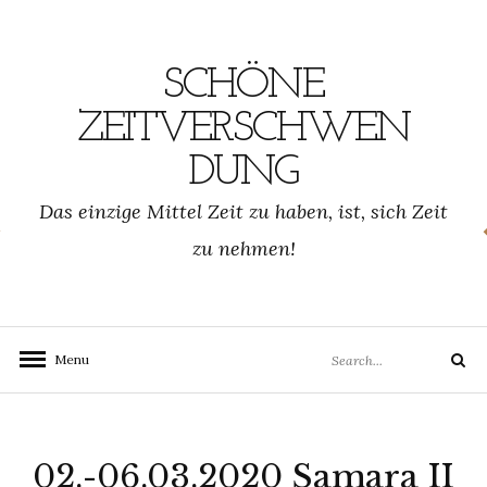
Skip
to
content
SCHÖNE
ZEITVERSCHWEN
DUNG
SCHWENDUNG.DE
Das einzige Mittel Zeit zu haben, ist, sich Zeit
zu nehmen!
Search
Menu
Search
for:
02.-06.03.2020 Samara II