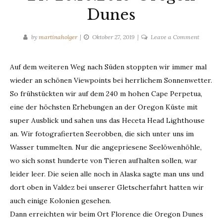
Dunes
on
by
martinaholger
Oktober 27, 2019
Leave a Comment
24.-26.1
Oregon
Auf dem weiteren Weg nach Süden stoppten wir immer mal
Dunes
wieder an schönen Viewpoints bei herrlichem Sonnenwetter.
So frühstückten wir auf dem 240 m hohen Cape Perpetua,
eine der höchsten Erhebungen an der Oregon Küste mit
super Ausblick und sahen uns das Heceta Head Lighthouse
an. Wir fotografierten Seerobben, die sich unter uns im
Wasser tummelten. Nur die angepriesene Seelöwenhöhle,
wo sich sonst hunderte von Tieren aufhalten sollen, war
leider leer. Die seien alle noch in Alaska sagte man uns und
dort oben in Valdez bei unserer Gletscherfahrt hatten wir
auch einige Kolonien gesehen.
Dann erreichten wir beim Ort Florence die Oregon Dunes