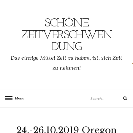
Skip
to
content
SCHÖNE
ZEITVERSCHWEN
DUNG
SCHWENDUNG.DE
Das einzige Mittel Zeit zu haben, ist, sich Zeit
zu nehmen!
Search
Menu
Search
for:
24.-26.10.2019 Oregon