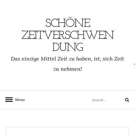
Skip
to
content
SCHÖNE
ZEITVERSCHWEN
DUNG
SCHWENDUNG.DE
Das einzige Mittel Zeit zu haben, ist, sich Zeit
zu nehmen!
Search
Menu
Search
for: