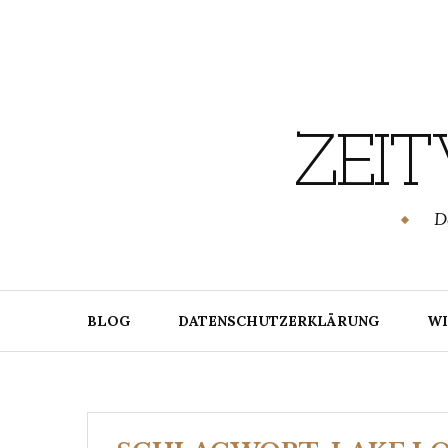
Skip
to
content
ZEI
SCHWENDUNG.DE
D
BLOG
DATENSCHUTZERKLÄRUNG
WI