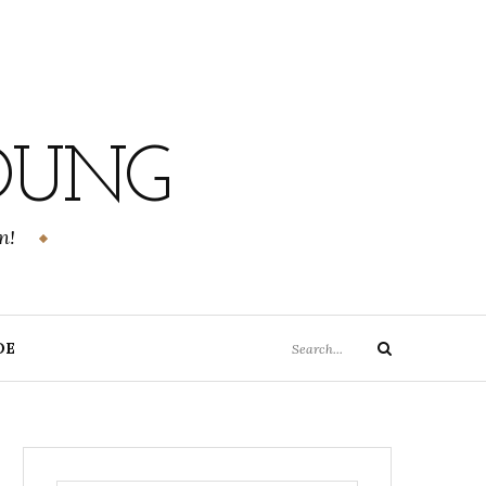
DUNG
n!
Search
DE
Search
for: